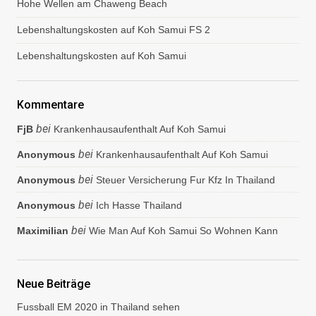
Hohe Wellen am Chaweng Beach
e
n
Lebenshaltungskosten auf Koh Samui FS 2
t
l
Lebenshaltungskosten auf Koh Samui
i
c
h
e
Kommentare
n
bei
FjB
Krankenhausaufenthalt Auf Koh Samui
bei
Anonymous
Krankenhausaufenthalt Auf Koh Samui
bei
Anonymous
Steuer Versicherung Fur Kfz In Thailand
bei
Anonymous
Ich Hasse Thailand
bei
Maximilian
Wie Man Auf Koh Samui So Wohnen Kann
Neue Beiträge
Fussball EM 2020 in Thailand sehen