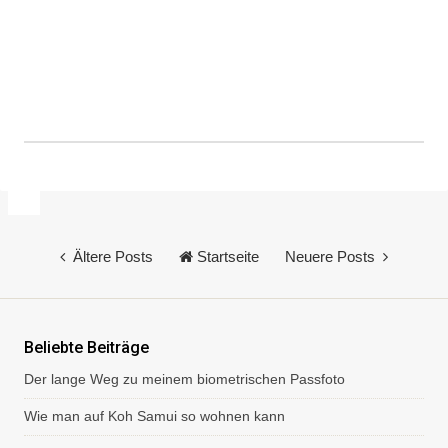
K
o
m
m
e
Ältere Posts
Startseite
Neuere Posts
n
t
a
r
v
Beliebte Beiträge
e
Der lange Weg zu meinem biometrischen Passfoto
r
ö
Wie man auf Koh Samui so wohnen kann
f
f