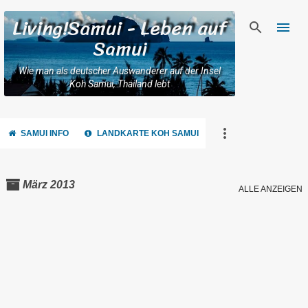
Direkt zum Hauptbereich
Living!Samui - Leben auf
Samui
Wie man als deutscher Auswanderer auf der Insel
Koh Samui, Thailand lebt
SAMUI INFO
LANDKARTE KOH SAMUI
März 2013
ALLE ANZEIGEN