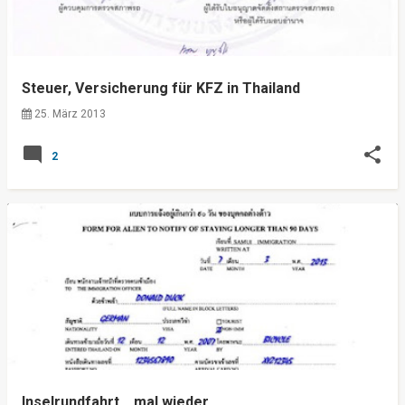
s
Steuer, Versicherung für KFZ in Thailand
25. März 2013
2
Inselrundfahrt... mal wieder