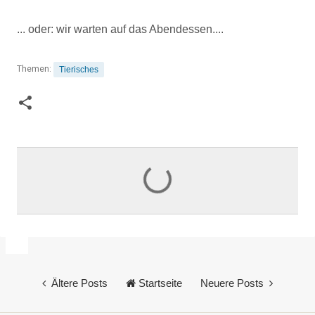
... oder: wir warten auf das Abendessen....
Themen:
Tierisches
K
o
m
m
e
n
Ältere Posts
Startseite
Neuere Posts
t
a