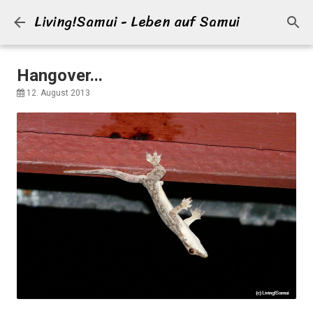
Living!Samui - Leben auf Samui
Direkt zum Hauptbereich
Hangover...
12. August 2013