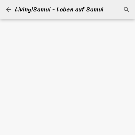
Living!Samui - Leben auf Samui
Direkt zum Hauptbereich