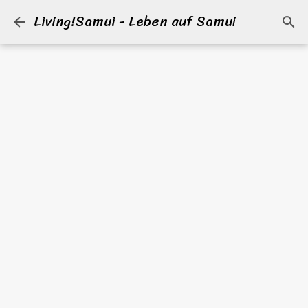
Living!Samui - Leben auf Samui
Direkt zum Hauptbereich