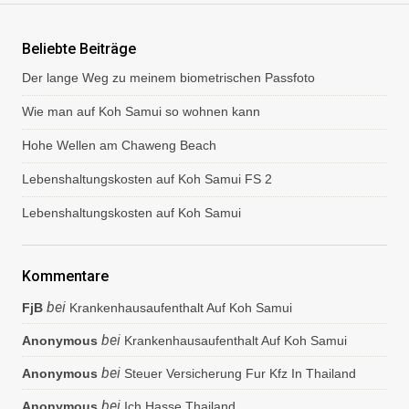
a
r
v
Beliebte Beiträge
e
Der lange Weg zu meinem biometrischen Passfoto
r
ö
Wie man auf Koh Samui so wohnen kann
f
f
Hohe Wellen am Chaweng Beach
e
n
Lebenshaltungskosten auf Koh Samui FS 2
t
l
Lebenshaltungskosten auf Koh Samui
i
c
h
e
Kommentare
n
bei
FjB
Krankenhausaufenthalt Auf Koh Samui
bei
Anonymous
Krankenhausaufenthalt Auf Koh Samui
bei
Anonymous
Steuer Versicherung Fur Kfz In Thailand
bei
Anonymous
Ich Hasse Thailand