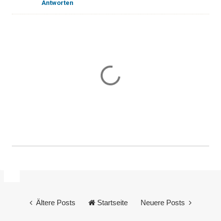
Antworten
K
o
m
m
e
Ältere Posts
Startseite
Neuere Posts
n
t