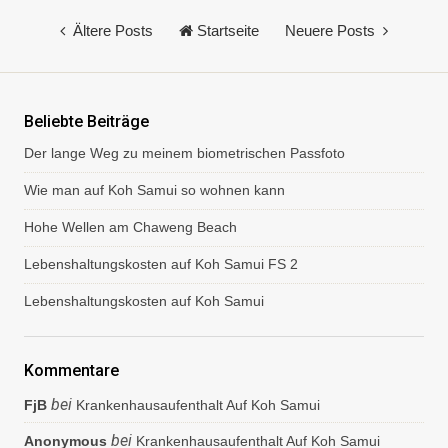
m
e
Ältere Posts
Startseite
Neuere Posts
n
t
a
r
v
Beliebte Beiträge
e
Der lange Weg zu meinem biometrischen Passfoto
r
ö
Wie man auf Koh Samui so wohnen kann
f
f
Hohe Wellen am Chaweng Beach
e
n
Lebenshaltungskosten auf Koh Samui FS 2
t
l
Lebenshaltungskosten auf Koh Samui
i
c
h
e
Kommentare
n
bei
FjB
Krankenhausaufenthalt Auf Koh Samui
bei
Anonymous
Krankenhausaufenthalt Auf Koh Samui