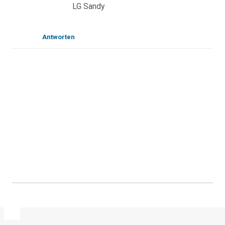
LG Sandy
Antworten
K
o
m