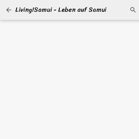
Living!Samui - Leben auf Samui
Direkt zum Hauptbereich